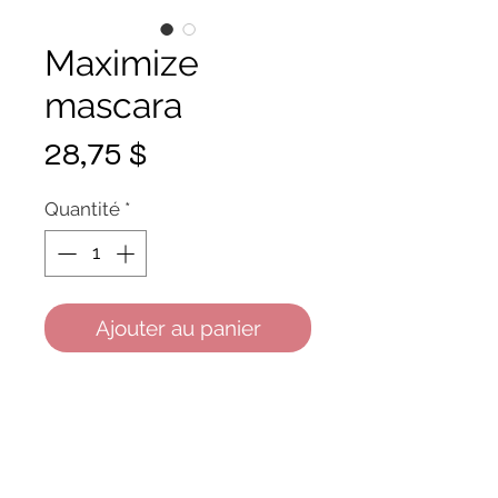
Maximize
mascara
Prix
28,75 $
Quantité
*
Ajouter au panier
Longue tenue, résistant à
l'eau, 2 x plus de volume,
formule avec vitamine A, E et
C.